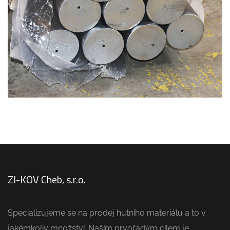
PRODEJ HUTNÍHO MATERIÁLU
ZI-KOV Cheb, s.r.o.
Specializujeme se na prodej hutního materiálu a to v
jakémkoliv množství. Naším prvořadým cílem je