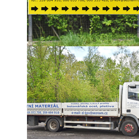
Prodej hutního materiálu
PRODEJ HUTNÍHO MATERIÁLU