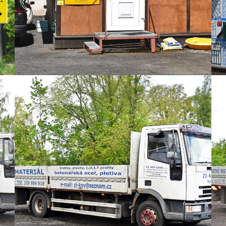
Prodej hutního materiálu
PRODEJ HUTNÍHO MATERIÁLU