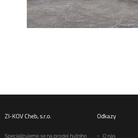
ZI-KOV Cheb, s.r.o.
Odkazy
Specializujeme se na prodej hutního
O nás