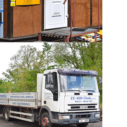
Prodej hutního materiálu
PRODEJ HUTNÍHO MATERIÁLU