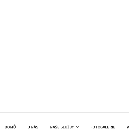
Archivy:
Portfolio
DOMŮ
PORTFOLIOS
DOMŮ
O NÁS
NAŠE SLUŽBY
FOTOGALERIE