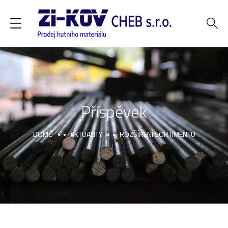
Příspěvek
DOMŮ
AKTUALITY
ROZŠÍŘENÍ SORTIMENTU