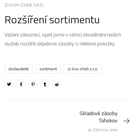
ZI-KOV CHEB S.R.O.
Rozšíření sortimentu
Vážení zákazníci, opět jsme v rámci zkvalitnění našich
služeb rozšířili skladové zásoby o některé položky.
dodavatelé
sortiment
zi-kov cheb s.r.o.
Skladové zásoby
Tahokov
26 ČERVNA, 2021