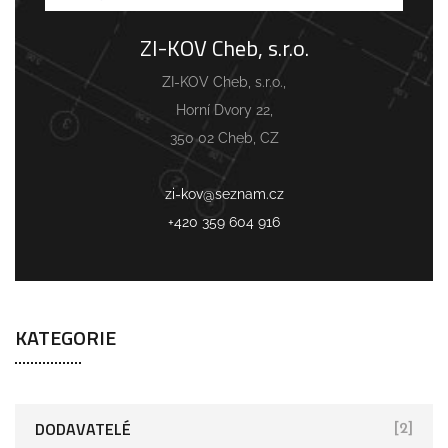
ZI-KOV Cheb, s.r.o.
ZI-KOV Cheb, s.r.o.,
Horní Dvory 22,
350 02 Cheb, CZ
zi-kov@seznam.cz
+420 359 604 916
KATEGORIE
DODAVATELÉ
[2]